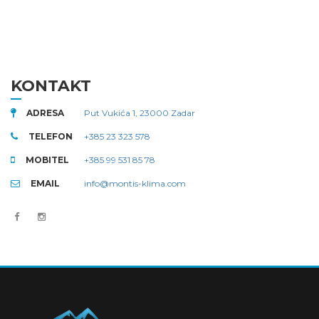
KONTAKT
ADRESA
Put Vukića 1, 23000 Zadar
TELEFON
+385 23 323 578
MOBITEL
+385 99 531 85 78
EMAIL
info@montis-klima.com