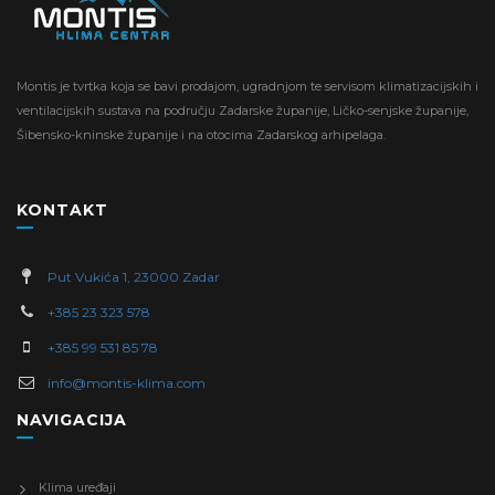
Montis je tvrtka koja se bavi prodajom, ugradnjom te servisom klimatizacijskih i
ventilacijskih sustava na području Zadarske županije, Ličko-senjske županije,
Šibensko-kninske županije i na otocima Zadarskog arhipelaga.
KONTAKT
Put Vukića 1, 23000 Zadar
+385 23 323 578
+385 99 531 85 78
info@montis-klima.com
NAVIGACIJA
Klima uređaji